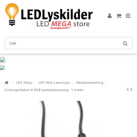
LED Strips
LED Strip Løsninger
Badstubelysning
Forlengerkabel til RGB badstubelysning - 1 meter