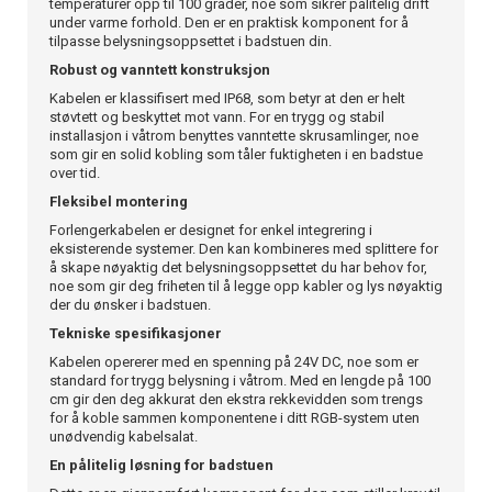
temperaturer opp til 100 grader, noe som sikrer pålitelig drift
under varme forhold. Den er en praktisk komponent for å
tilpasse belysningsoppsettet i badstuen din.
Robust og vanntett konstruksjon
Kabelen er klassifisert med IP68, som betyr at den er helt
støvtett og beskyttet mot vann. For en trygg og stabil
installasjon i våtrom benyttes vanntette skrusamlinger, noe
som gir en solid kobling som tåler fuktigheten i en badstue
over tid.
Fleksibel montering
Forlengerkabelen er designet for enkel integrering i
eksisterende systemer. Den kan kombineres med splittere for
å skape nøyaktig det belysningsoppsettet du har behov for,
noe som gir deg friheten til å legge opp kabler og lys nøyaktig
der du ønsker i badstuen.
Tekniske spesifikasjoner
Kabelen opererer med en spenning på 24V DC, noe som er
standard for trygg belysning i våtrom. Med en lengde på 100
cm gir den deg akkurat den ekstra rekkevidden som trengs
for å koble sammen komponentene i ditt RGB-system uten
unødvendig kabelsalat.
En pålitelig løsning for badstuen