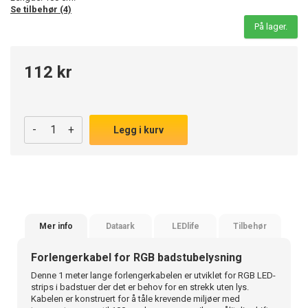
Se tilbehør (4)
På lager.
112 kr
-
+
Legg i kurv
Mer info
Dataark
LEDlife
Tilbehør
Forlengerkabel for RGB badstubelysning
Denne 1 meter lange forlengerkabelen er utviklet for RGB LED-
strips i badstuer der det er behov for en strekk uten lys.
Kabelen er konstruert for å tåle krevende miljøer med