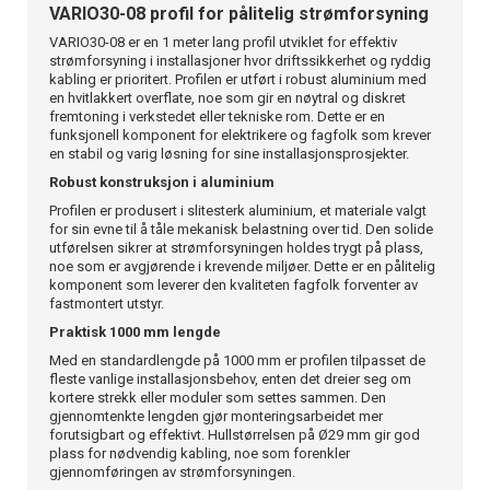
VARIO30-08 profil for pålitelig strømforsyning
VARIO30-08 er en 1 meter lang profil utviklet for effektiv
strømforsyning i installasjoner hvor driftssikkerhet og ryddig
kabling er prioritert. Profilen er utført i robust aluminium med
en hvitlakkert overflate, noe som gir en nøytral og diskret
fremtoning i verkstedet eller tekniske rom. Dette er en
funksjonell komponent for elektrikere og fagfolk som krever
en stabil og varig løsning for sine installasjonsprosjekter.
Robust konstruksjon i aluminium
Profilen er produsert i slitesterk aluminium, et materiale valgt
for sin evne til å tåle mekanisk belastning over tid. Den solide
utførelsen sikrer at strømforsyningen holdes trygt på plass,
noe som er avgjørende i krevende miljøer. Dette er en pålitelig
komponent som leverer den kvaliteten fagfolk forventer av
fastmontert utstyr.
Praktisk 1000 mm lengde
Med en standardlengde på 1000 mm er profilen tilpasset de
fleste vanlige installasjonsbehov, enten det dreier seg om
kortere strekk eller moduler som settes sammen. Den
gjennomtenkte lengden gjør monteringsarbeidet mer
forutsigbart og effektivt. Hullstørrelsen på Ø29 mm gir god
plass for nødvendig kabling, noe som forenkler
gjennomføringen av strømforsyningen.