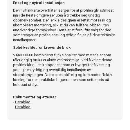
Enkel og nøytral installasjon
Den hvitlakkerte overflaten sørger for at profilen glir sømløst
inn i de fleste omgivelser uten å tiltrekke seg unødig
oppmerksomhet. Den enkle designen er rettet mot rask og
ukomplisert montering, slik at du kan fullføre jobben uten
unødvendige forsinkelser. Dette er et fornuftig valg for deg
som trenger en profesjonell og ryddig finish på dine tekniske
installasjoner.
Solid kvalitet for krevende bruk
VARIO30-08 kombinerer funksjonalitet med materialer som
tåler daglig bruk i et aktivt verkstedmiljø. Ved å velge denne
profilen får du en komponent som er bygget for å vare, og
som gir en ryddig og oversiktlig installasjon av
strømforsyningen. Dette er en pålitelig og kostnadseffektiv
løsning for den praktiske fagpersonen som setter pris på
holdbart utstyr.
Dokumenter og attester:
-
Datablad
-
Datablad