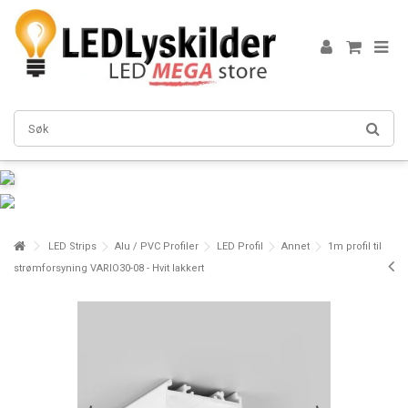
LED Strips
Alu / PVC Profiler
LED Profil
Annet
1m profil til
strømforsyning VARIO30-08 - Hvit lakkert