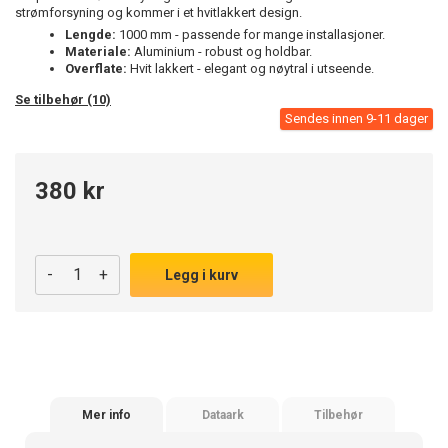
strømforsyning og kommer i et hvitlakkert design.
Lengde:
1000 mm - passende for mange installasjoner.
Materiale:
Aluminium - robust og holdbar.
Overflate:
Hvit lakkert - elegant og nøytral i utseende.
Se tilbehør (10)
Sendes innen 9-11 dager
380 kr
-
+
Legg i kurv
Mer info
Dataark
Tilbehør