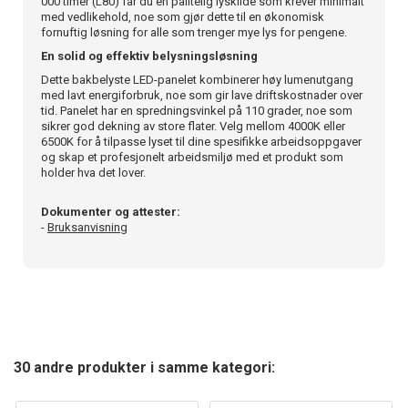
000 timer (L80) får du en pålitelig lyskilde som krever minimalt
med vedlikehold, noe som gjør dette til en økonomisk
fornuftig løsning for alle som trenger mye lys for pengene.
En solid og effektiv belysningsløsning
Dette bakbelyste LED-panelet kombinerer høy lumenutgang
med lavt energiforbruk, noe som gir lave driftskostnader over
tid. Panelet har en spredningsvinkel på 110 grader, noe som
sikrer god dekning av store flater. Velg mellom 4000K eller
6500K for å tilpasse lyset til dine spesifikke arbeidsoppgaver
og skap et profesjonelt arbeidsmiljø med et produkt som
holder hva det lover.
Dokumenter og attester:
-
Bruksanvisning
30 andre produkter i samme kategori: