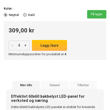
Kulør:
På lager.
Nøytral
Kald
309,00 kr
-
+
Legg i kurv
Minimumskjøpsordren for produktet er
4
Mer info
Dataark
Tilbehør
Effektivt 60x60 bakbelyst LED-panel for
verksted og næring
Dette 60x60 bakbelyste LED-panelet er utviklet for krevende