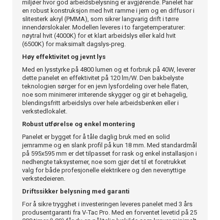
miljøer hvor god arbeidsbelysning er avgjørende. Panelet har
en robust konstruksjon med hvit ramme i jern og en diffusor i
slitesterk akryl (PMMA), som sikrer langvarig drift i tørre
innendørslokaler. Modellen leveres i to fargetemperaturer:
nøytral hvit (4000K) for et klart arbeidslys eller kald hvit
(6500K) for maksimalt dagslys-preg.
Høy effektivitet og jevnt lys
Med en lysstyrke på 4800 lumen og et forbruk på 40W, leverer
dette panelet en effektivitet på 120 lm/W. Den bakbelyste
teknologien sørger for en jevn lysfordeling over hele flaten,
noe som minimerer irriterende skygger og gir et behagelig,
blendingsfritt arbeidslys over hele arbeidsbenken eller i
verkstedlokalet.
Robust utførelse og enkel montering
Panelet er bygget for å tåle daglig bruk med en solid
jernramme og en slank profil på kun 18 mm. Med standardmål
på 595x595 mm er det tilpasset for rask og enkel installasjon i
nedhengte taksystemer, noe som gjør det til et foretrukket
valg for både profesjonelle elektrikere og den nevenyttige
verkstedeieren.
Driftssikker belysning med garanti
For å sikre trygghet i investeringen leveres panelet med 3 års
produsentgaranti fra V-Tac Pro. Med en forventet levetid på 25