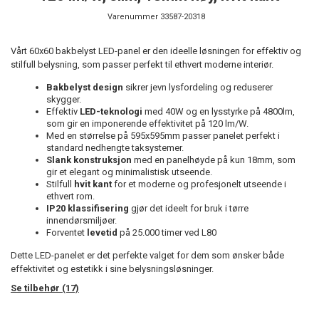
Varenummer
33587-20318
Vårt 60x60 bakbelyst LED-panel er den ideelle løsningen for effektiv og
stilfull belysning, som passer perfekt til ethvert moderne interiør.
Bakbelyst design
sikrer jevn lysfordeling og reduserer
skygger.
Effektiv
LED-teknologi
med 40W og en lysstyrke på 4800lm,
som gir en imponerende effektivitet på 120 lm/W.
Med en størrelse på 595x595mm passer panelet perfekt i
standard nedhengte taksystemer.
Slank konstruksjon
med en panelhøyde på kun 18mm, som
gir et elegant og minimalistisk utseende.
Stilfull
hvit kant
for et moderne og profesjonelt utseende i
ethvert rom.
IP20 klassifisering
gjør det ideelt for bruk i tørre
innendørsmiljøer.
Forventet
levetid
på 25.000 timer ved L80
Dette LED-panelet er det perfekte valget for dem som ønsker både
effektivitet og estetikk i sine belysningsløsninger.
Se tilbehør (17)