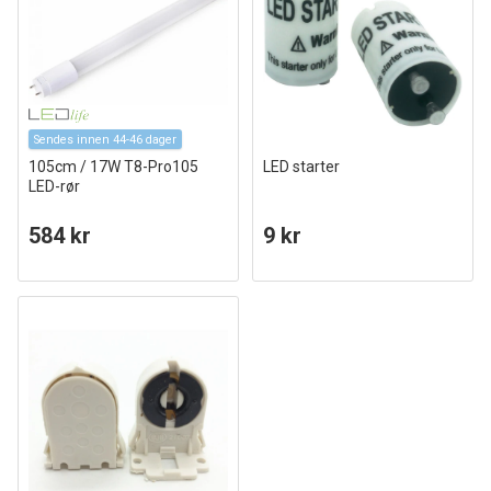
Sendes innen 44-46 dager
105cm / 17W T8-Pro105
LED starter
LED-rør
584 kr
9 kr